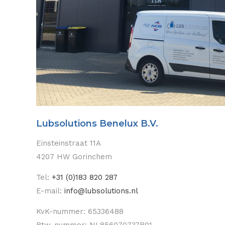
Lubsolutions Benelux B.V.
Einsteinstraat 11A
4207 HW Gorinchem
Tel:
+31 (0)183 820 287
E-mail:
info@lubsolutions.nl
KvK-nummer: 65336488
Btw-nummer: NL856070737B01